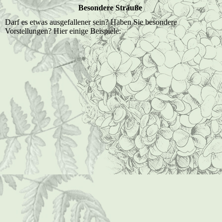
Besondere Sträuße
Darf es etwas ausgefallener sein? Haben Sie besondere
Vorstellungen? Hier einige Beispiele:
$IMG0030 (Mittel)
Foto-0089 (Mittel)
Foto-0092 (Mittel)
Foto-0163 (Mittel)
Foto0040 (Mittel)
Foto-0091 (Mittel) (2)
Foto0041 (Mittel)
Foto0055 (Mittel)
Foto0068 (Mittel)
Foto0090 (Mittel)